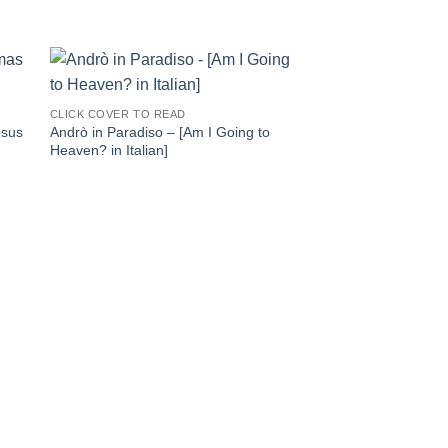
CLICK COVER TO READ
esus
Andrò in Paradiso – [Am I Going to
Heaven? in Italian]
CLICK COVER TO REA
las 4 Funciones de la
Church Functions in