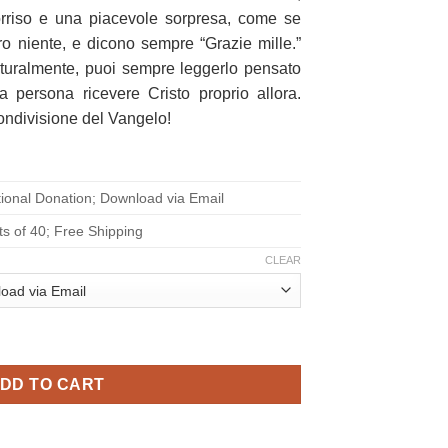
riso e una piacevole sorpresa, come se
o niente, e dicono sempre “Grazie mille.”
naturalmente, puoi sempre leggerlo pensato
 persona ricevere Cristo proprio allora.
condivisione del Vangelo!
ional Donation; Download via Email
ts of 40; Free Shipping
CLEAR
me! - [Enjoy Life Now, Ask me How! in Italian] quantity
DD TO CART