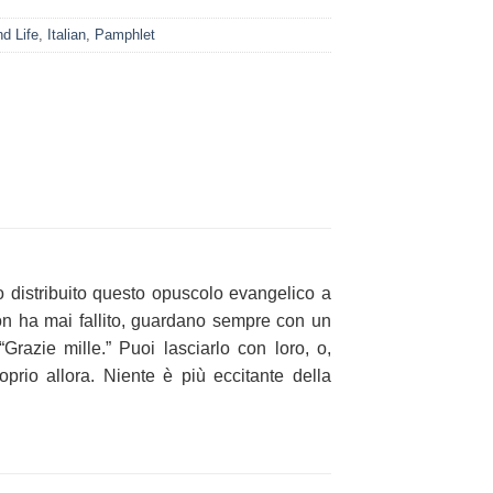
nd Life
,
Italian
,
Pamphlet
 distribuito questo opuscolo evangelico a
Non ha mai fallito, guardano sempre con un
azie mille.” Puoi lasciarlo con loro, o,
rio allora. Niente è più eccitante della