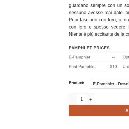
guardano sempre con un sor
nessuno avesse mai dato lor
Puoi lasciarlo con loro, o, 
con loro e spesso vedere la
Niente è più eccitante della 
PAMPHLET PRICES
E-Pamphlet
--
Opt
Print Pamphlet
$10
Uni
Product:
Goditi la vita ora, chiedimi co
A