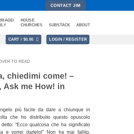
CONTACT JIM
RIAGE/
HOUSE
ILY
CHURCHES
SUBSTACK
ABOUT
CART /
$
0.00
LOGIN / REGISTER
OVER TO READ
ra, chiedimi come! –
, Ask me How! in
ngelo più facile da dare a chiunque in
lta che ho distribuito questo opuscolo
detto: “Ecco qualcosa che ha significato
 e vorrei dartelo!” Non ha mai fallito,